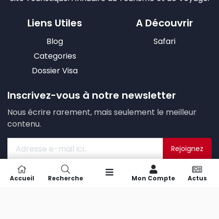
Liens Utiles
A Découvrir
Blog
Safari
Categories
Dossier Visa
Inscrivez-vous à notre newsletter
Nous écrire rarement, mais seulement le meilleur
contenu.
Rejoignez
Nous ne serons jamais partager vos informations. Voir notre
Accueil
Recherche
Mon Compte
Actus
Politique de confidentialité